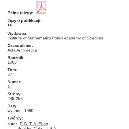
Pełne teksty:
Języki publikacji
EN
Wydawca
Institute of Mathematics Polish Academy of Sciences
Czasopismo
Acta Arithmetica
Rocznik
1980
Tom
37
Numer
1
Strony
249-256
Daty
wydano
1980
Twórcy
autor
P. D. T. A. Elliott
Boulder, Colo., U.S.A.