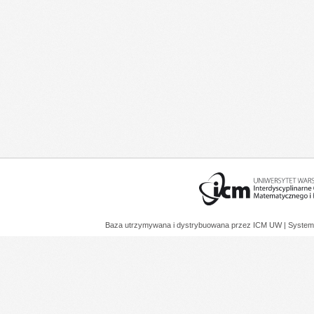
Baza utrzymywana i dystrybuowana przez
ICM UW
| System