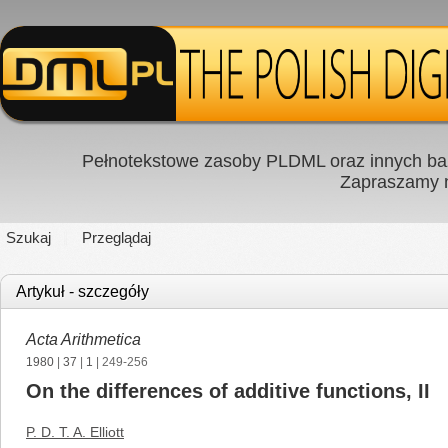
Pełnotekstowe zasoby PLDML oraz innych baz
Zapraszamy
Szukaj
Przeglądaj
Artykuł - szczegóły
Acta Arithmetica
1980
|
37
|
1
| 249-256
On the differences of additive functions, II
P. D. T. A. Elliott