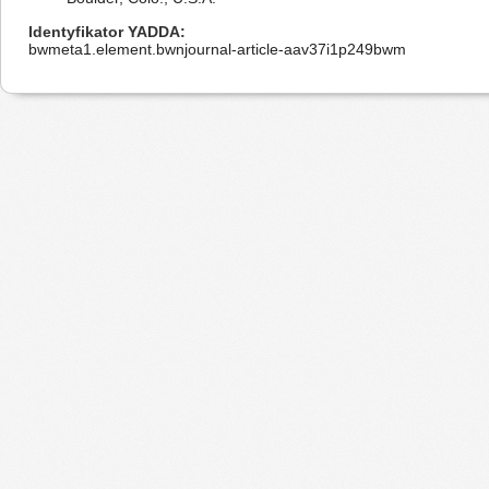
Identyfikator YADDA
bwmeta1.element.bwnjournal-article-aav37i1p249bwm