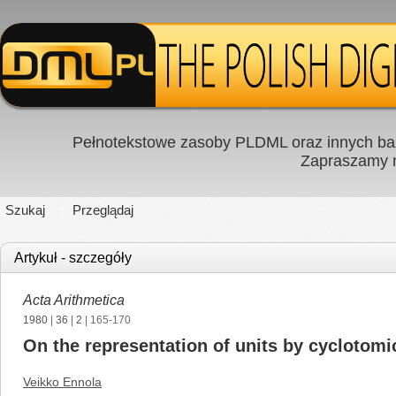
Pełnotekstowe zasoby PLDML oraz innych baz
Zapraszamy
Szukaj
Przeglądaj
Artykuł - szczegóły
Acta Arithmetica
1980
|
36
|
2
| 165-170
On the representation of units by cyclotom
Veikko Ennola