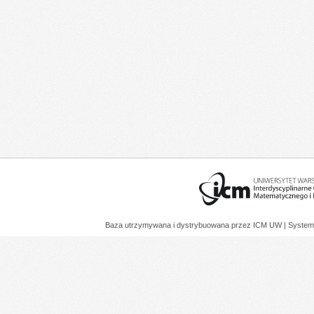
Baza utrzymywana i dystrybuowana przez
ICM UW
| System