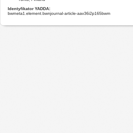
Identyfikator YADDA
bwmeta1.element.bwnjournal-article-aav36i2p165bwm