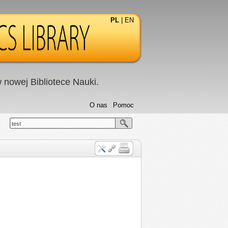
PL
|
EN
nowej Bibliotece Nauki.
O nas
Pomoc
test