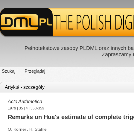
Pełnotekstowe zasoby PLDML oraz innych baz
Zapraszamy
Szukaj
Przeglądaj
Artykuł - szczegóły
Acta Arithmetica
1979
|
35
|
4
| 353-359
Remarks on Hua's estimate of complete tri
O. Körner
,
H. Stähle