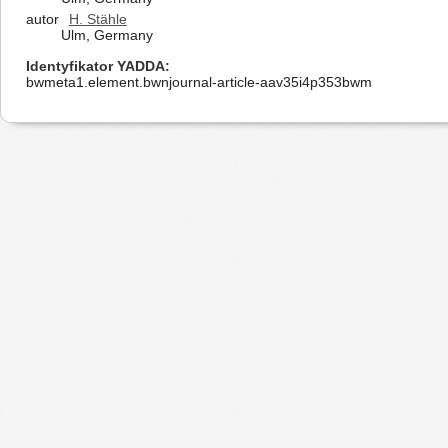
autor
H. Stähle
Ulm, Germany
Identyfikator YADDA
bwmeta1.element.bwnjournal-article-aav35i4p353bwm