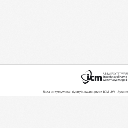
Baza utrzymywana i dystrybuowana przez
ICM UW
| System