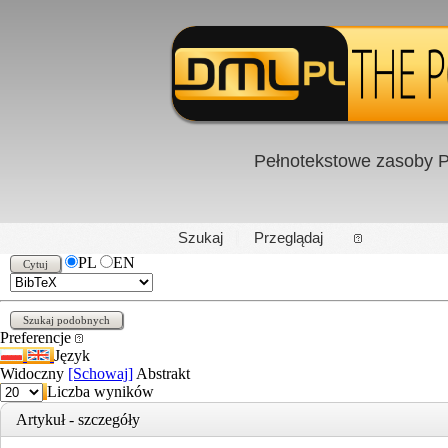
Pełnotekstowe zasoby P
PL
|
EN
Szukaj
Przeglądaj
PL
EN
Preferencje
Język
Widoczny
[Schowaj]
Abstrakt
Liczba wyników
Artykuł - szczegóły