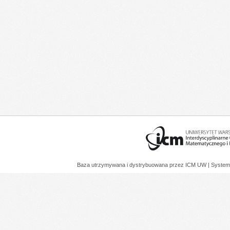
Baza utrzymywana i dystrybuowana przez
ICM UW
| System