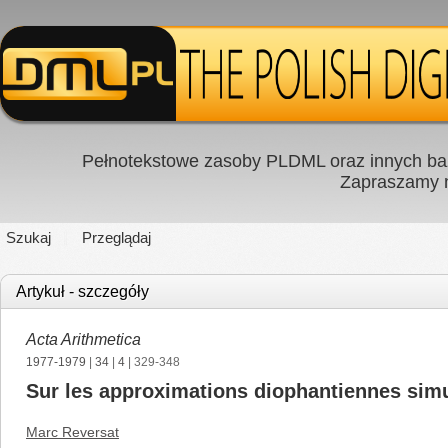
Pełnotekstowe zasoby PLDML oraz innych baz
Zapraszamy
Szukaj
Przeglądaj
Artykuł - szczegóły
Acta Arithmetica
1977-1979
|
34
|
4
| 329-348
Sur les approximations diophantiennes sim
Marc Reversat