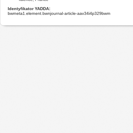
Identyfikator YADDA
bwmeta1.element.bwnjournal-article-aav34i4p329bwm