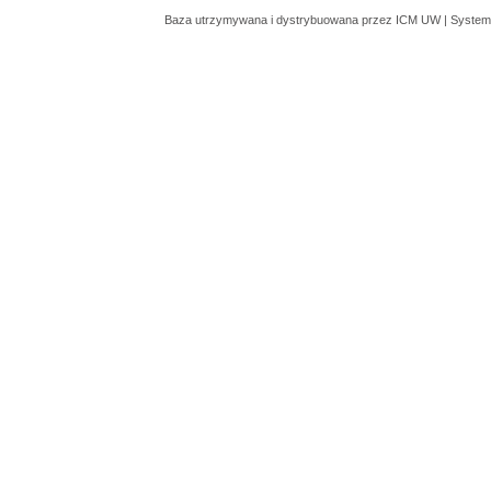
Baza utrzymywana i dystrybuowana przez
ICM UW
| System