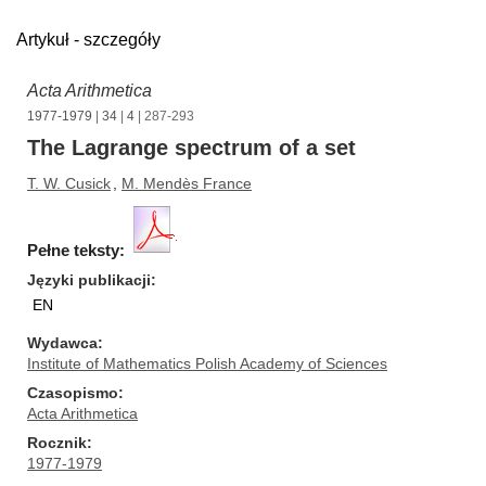
Artykuł - szczegóły
Acta Arithmetica
1977-1979
|
34
|
4
| 287-293
The Lagrange spectrum of a set
T. W. Cusick
,
M. Mendès France
Pełne teksty:
Języki publikacji
EN
Wydawca
Institute of Mathematics Polish Academy of Sciences
Czasopismo
Acta Arithmetica
Rocznik
1977-1979