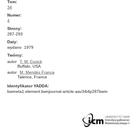
Tom
34
Numer
4
Strony
287-293
Daty
wydano
1979
Twórcy
autor
T. W. Cusick
Buffalo, USA
autor
M. Mendès France
Talence, France
Identyfikator YADDA
bwmeta1.element.bwnjournal-article-aav34i4p287bwm