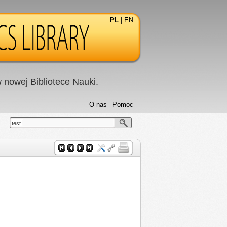
PL
|
EN
nowej Bibliotece Nauki.
O nas
Pomoc
test