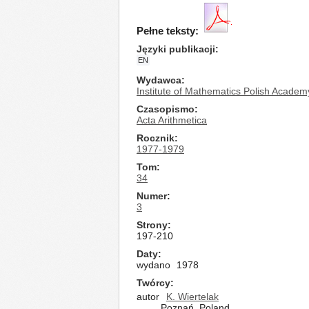
Pełne teksty:
Języki publikacji
EN
Wydawca
Institute of Mathematics Polish Academ
Czasopismo
Acta Arithmetica
Rocznik
1977-1979
Tom
34
Numer
3
Strony
197-210
Daty
wydano
1978
Twórcy
autor
K. Wiertelak
Poznań, Poland