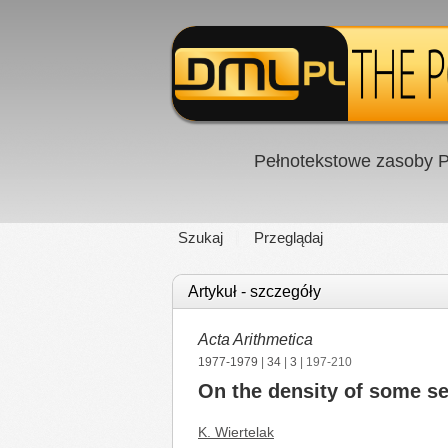
Pełnotekstowe zasoby P
Szukaj
Przeglądaj
Artykuł - szczegóły
Acta Arithmetica
1977-1979
|
34
|
3
| 197-210
On the density of some set
K. Wiertelak