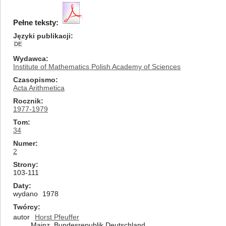
Pełne teksty:
Języki publikacji
DE
Wydawca
Institute of Mathematics Polish Academy of Sciences
Czasopismo
Acta Arithmetica
Rocznik
1977-1979
Tom
34
Numer
2
Strony
103-111
Daty
wydano
1978
Twórcy
autor
Horst Pfeuffer
Mainz, Bundesrepublik Deutschland