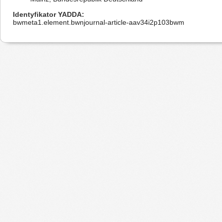
Identyfikator YADDA
bwmeta1.element.bwnjournal-article-aav34i2p103bwm