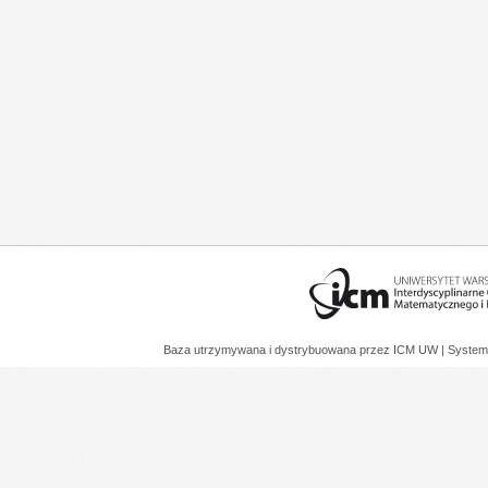
Baza utrzymywana i dystrybuowana przez
ICM UW
| System