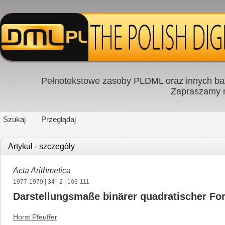
Pełnotekstowe zasoby PLDML oraz innych baz
Zapraszamy
Szukaj
Przeglądaj
Artykuł - szczegóły
Acta Arithmetica
1977-1979
|
34
|
2
| 103-111
Darstellungsmaße binärer quadratischer For
Horst Pfeuffer