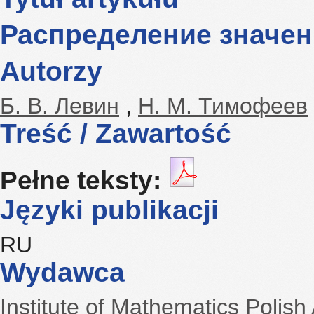
Распределение значен
Autorzy
Б. В. Левин
,
Н. М. Тимофеев
Treść / Zawartość
Pełne teksty:
Języki publikacji
RU
Wydawca
Institute of Mathematics Polis