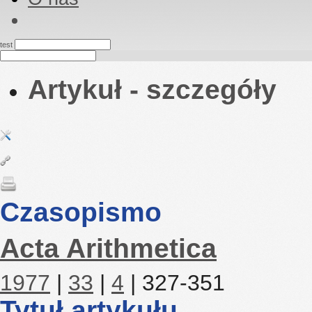
test
Artykuł - szczegóły
Czasopismo
Acta Arithmetica
1977
|
33
|
4
| 327-351
Tytuł artykułu