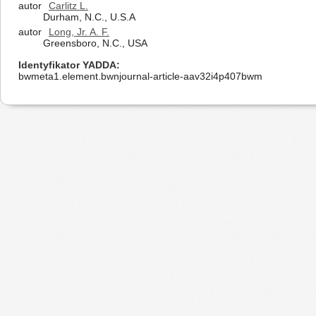
autor
Carlitz L.
Durham, N.C., U.S.A
autor
Long, Jr. A. F.
Greensboro, N.C., USA
Identyfikator YADDA
bwmeta1.element.bwnjournal-article-aav32i4p407bwm