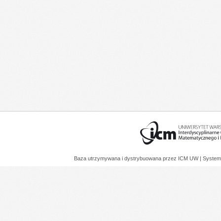
Baza utrzymywana i dystrybuowana przez
ICM UW
| System