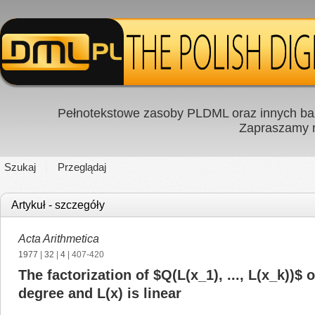
Pełnotekstowe zasoby PLDML oraz innych baz
Zapraszamy
Szukaj
Przeglądaj
Artykuł - szczegóły
Acta Arithmetica
1977
|
32
|
4
| 407-420
The factorization of $Q(L(x_1), ..., L(x_k))$ o
degree and L(x) is linear