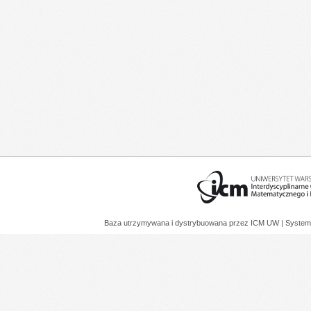
Baza utrzymywana i dystrybuowana przez
ICM UW
| System