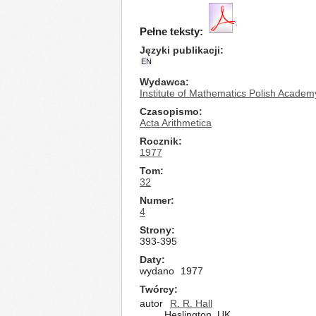
Pełne teksty:
Języki publikacji
EN
Wydawca
Institute of Mathematics Polish Academ
Czasopismo
Acta Arithmetica
Rocznik
1977
Tom
32
Numer
4
Strony
393-395
Daty
wydano
1977
Twórcy
autor
R. R. Hall
Heslington, UK