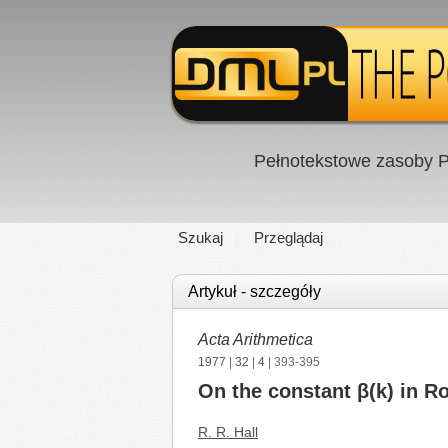
Pełnotekstowe zasoby P
Szukaj
Przeglądaj
Artykuł - szczegóły
Acta Arithmetica
1977
|
32
|
4
| 393-395
On the constant β(k) in Ro
R. R. Hall