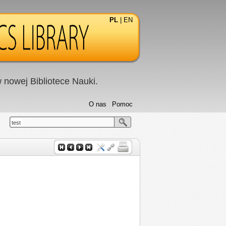
PL
|
EN
nowej Bibliotece Nauki.
O nas
Pomoc
test