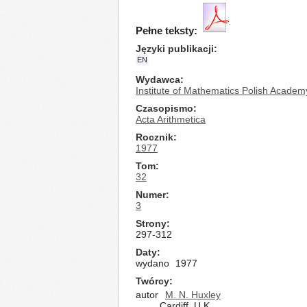
Pełne teksty:
Języki publikacji
EN
Wydawca
Institute of Mathematics Polish Academ
Czasopismo
Acta Arithmetica
Rocznik
1977
Tom
32
Numer
3
Strony
297-312
Daty
wydano
1977
Twórcy
autor
M. N. Huxley
Cardiff, U.K.