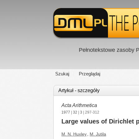
Pełnotekstowe zasoby P
Szukaj
Przeglądaj
Artykuł - szczegóły
Acta Arithmetica
1977
|
32
|
3
| 297-312
Large values of Dirichlet 
M. N. Huxley
,
M. Jutila