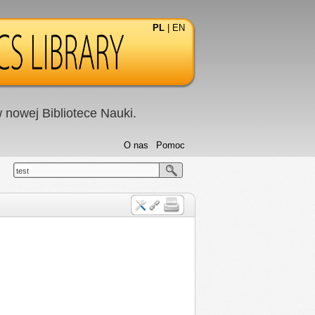
PL
|
EN
nowej Bibliotece Nauki.
O nas
Pomoc
test