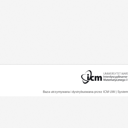
Baza utrzymywana i dystrybuowana przez
ICM UW
| System