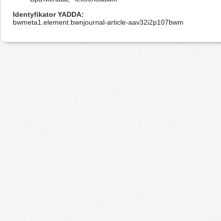
Identyfikator YADDA
bwmeta1.element.bwnjournal-article-aav32i2p107bwm