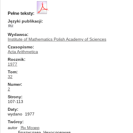
Pełne teksty:
Języki publikacji
RU
Wydawca
Institute of Mathematics Polish Academy of Sciences
Czasopismo
Acta Arithmetica
Rocznik
1977
Tom
32
Numer
2
Strony
107-113
Daty
wydano
1977
Twórcy
autor
Ян Мозер
Братислава, Чехословакия