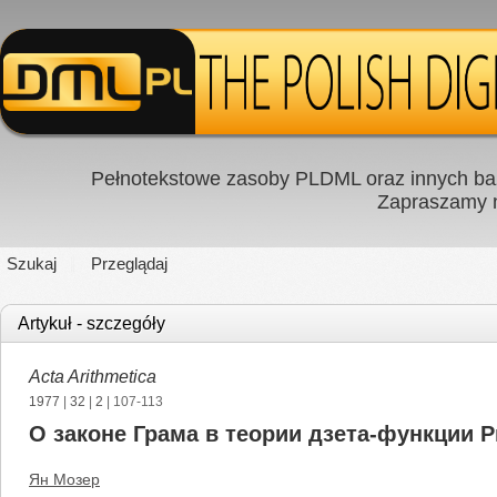
Pełnotekstowe zasoby PLDML oraz innych baz
Zapraszamy
Szukaj
Przeglądaj
Artykuł - szczegóły
Acta Arithmetica
1977
|
32
|
2
| 107-113
О законе Грама в теории дзета-функции 
Ян Мозер