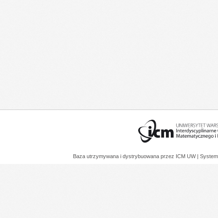
Baza utrzymywana i dystrybuowana przez
ICM UW
| System