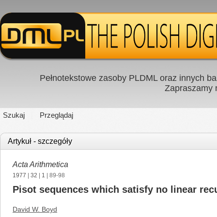
Pełnotekstowe zasoby PLDML oraz innych baz
Zapraszamy
Szukaj
Przeglądaj
Artykuł - szczegóły
Acta Arithmetica
1977
|
32
|
1
| 89-98
Pisot sequences which satisfy no linear rec
David W. Boyd