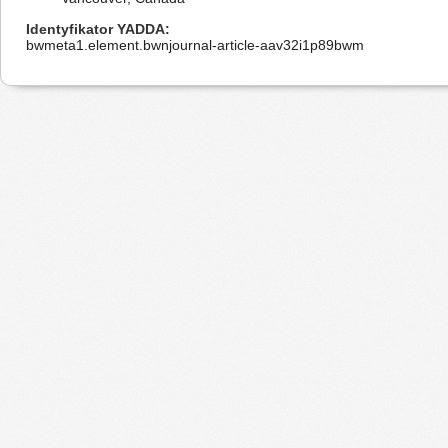
Identyfikator YADDA
bwmeta1.element.bwnjournal-article-aav32i1p89bwm