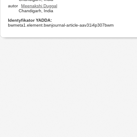
autor
Meenakshi Duggal
Chandigarh, India
Identyfikator YADDA
bwmeta1.element.bwnjournal-article-aav31i4p307bwm