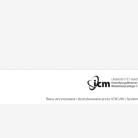
Baza utrzymywana i dystrybuowana przez
ICM UW
| System