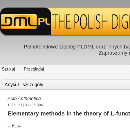
Pełnotekstowe zasoby PLDML oraz innych baz
Zapraszamy
Szukaj
Przeglądaj
Artykuł - szczegóły
Acta Arithmetica
1976
|
31
|
3
| 295-306
Elementary methods in the theory of L-func
J. Pintz