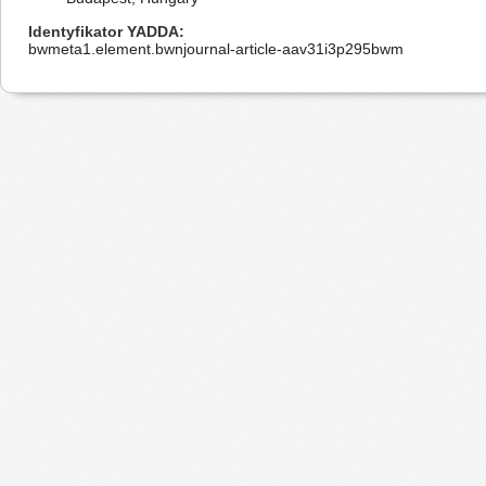
Identyfikator YADDA
bwmeta1.element.bwnjournal-article-aav31i3p295bwm