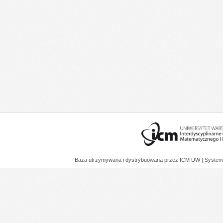
Baza utrzymywana i dystrybuowana przez
ICM UW
| System