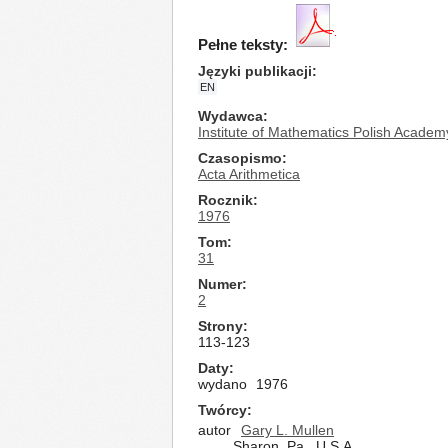
Pełne teksty:
Języki publikacji
EN
Wydawca
Institute of Mathematics Polish Academ
Czasopismo
Acta Arithmetica
Rocznik
1976
Tom
31
Numer
2
Strony
113-123
Daty
wydano
1976
Twórcy
autor
Gary L. Mullen
Sharon, Pa., U.S.A.