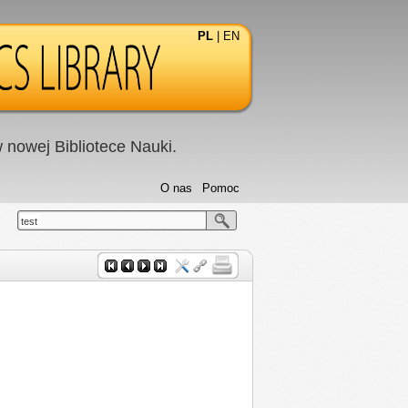
PL
|
EN
nowej Bibliotece Nauki.
O nas
Pomoc
test