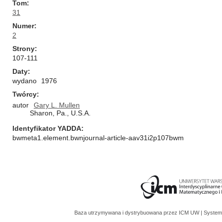
Tom
31
Numer
2
Strony
107-111
Daty
wydano
1976
Twórcy
autor
Gary L. Mullen
Sharon, Pa., U.S.A.
Identyfikator YADDA
bwmeta1.element.bwnjournal-article-aav31i2p107bwm
Baza utrzymywana i dystrybuowana przez
ICM UW
| System