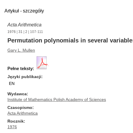
Artykuł - szczegóły
Acta Arithmetica
1976
|
31
|
2
| 107-111
Permutation polynomials in several variables
Gary L. Mullen
Pełne teksty:
Języki publikacji
EN
Wydawca
Institute of Mathematics Polish Academy of Sciences
Czasopismo
Acta Arithmetica
Rocznik
1976