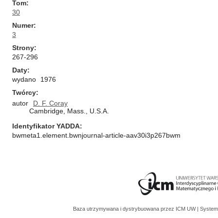
Tom
30
Numer
3
Strony
267-296
Daty
wydano
1976
Twórcy
autor
D. F. Coray
Cambridge, Mass., U.S.A.
Identyfikator YADDA
bwmeta1.element.bwnjournal-article-aav30i3p267bwm
Baza utrzymywana i dystrybuowana przez
ICM UW
| System