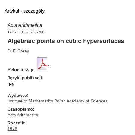
Artykuł - szczegóły
Acta Arithmetica
1976
|
30
|
3
| 267-296
Algebraic points on cubic hypersurfaces
D. F. Coray
Pełne teksty:
Języki publikacji
EN
Wydawca
Institute of Mathematics Polish Academy of Sciences
Czasopismo
Acta Arithmetica
Rocznik
1976