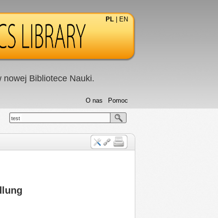
PL
|
EN
nowej Bibliotece Nauki.
O nas
Pomoc
test
dlung