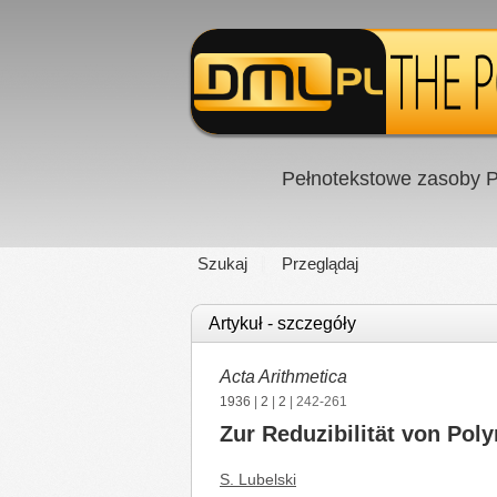
Pełnotekstowe zasoby P
Szukaj
Przeglądaj
Artykuł - szczegóły
Acta Arithmetica
1936
|
2
|
2
| 242-261
Zur Reduzibilität von Po
S. Lubelski