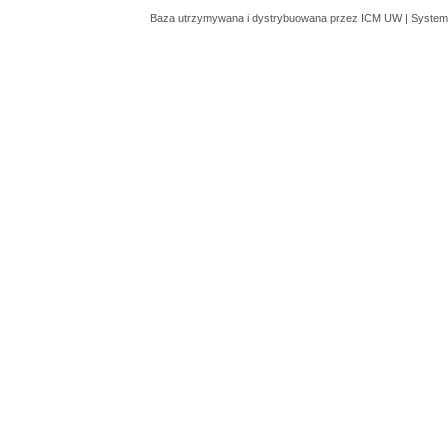
Baza utrzymywana i dystrybuowana przez
ICM UW
| System