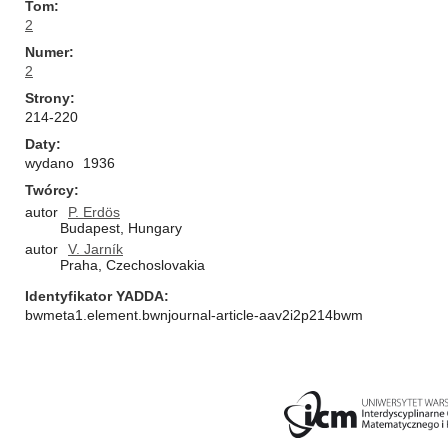
Tom
2
Numer
2
Strony
214-220
Daty
wydano
1936
Twórcy
autor
P. Erdös
Budapest, Hungary
autor
V. Jarník
Praha, Czechoslovakia
Identyfikator YADDA
bwmeta1.element.bwnjournal-article-aav2i2p214bwm