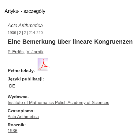
Artykuł - szczegóły
Acta Arithmetica
1936
|
2
|
2
| 214-220
Eine Bemerkung über lineare Kongruenzen
P. Erdös
,
V. Jarník
Pełne teksty:
Języki publikacji
DE
Wydawca
Institute of Mathematics Polish Academy of Sciences
Czasopismo
Acta Arithmetica
Rocznik
1936