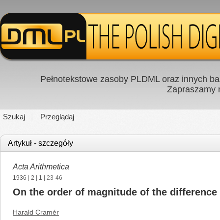
Pełnotekstowe zasoby PLDML oraz innych baz
Zapraszamy
Szukaj
Przeglądaj
Artykuł - szczegóły
Acta Arithmetica
1936
|
2
|
1
| 23-46
On the order of magnitude of the differen
Harald Cramér