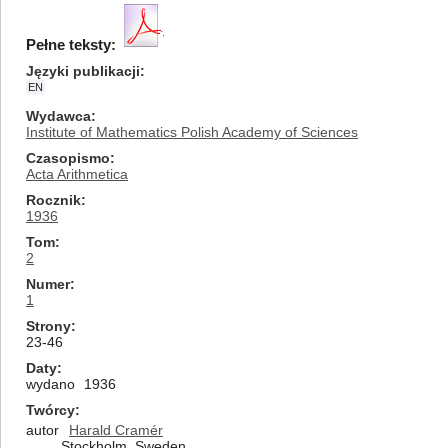
Pełne teksty:
Języki publikacji
EN
Wydawca
Institute of Mathematics Polish Academy of Sciences
Czasopismo
Acta Arithmetica
Rocznik
1936
Tom
2
Numer
1
Strony
23-46
Daty
wydano
1936
Twórcy
autor
Harald Cramér
Stockholm, Sweden