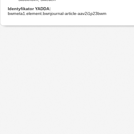
Identyfikator YADDA
bwmeta1.element.bwnjournal-article-aav2i1p23bwm