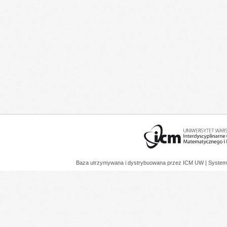
Baza utrzymywana i dystrybuowana przez
ICM UW
| System