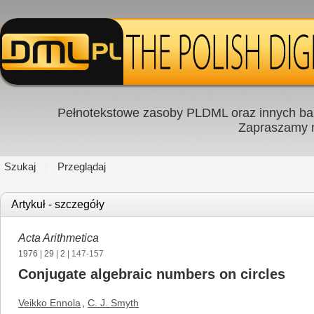
Pełnotekstowe zasoby PLDML oraz innych baz
Zapraszamy
Szukaj
Przeglądaj
Artykuł - szczegóły
Acta Arithmetica
1976
|
29
|
2
| 147-157
Conjugate algebraic numbers on circles
Veikko Ennola
,
C. J. Smyth