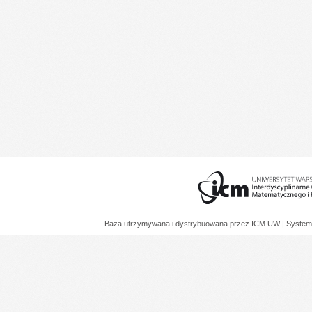
Baza utrzymywana i dystrybuowana przez
ICM UW
| System