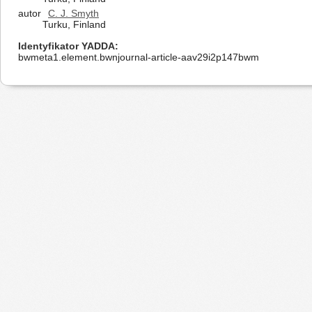
autor
C. J. Smyth
Turku, Finland
Identyfikator YADDA
bwmeta1.element.bwnjournal-article-aav29i2p147bwm