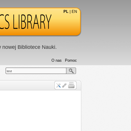
PL
|
EN
nowej Bibliotece Nauki.
O nas
Pomoc
test