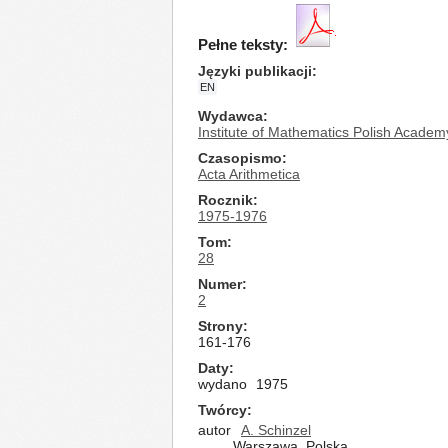
Pełne teksty:
Języki publikacji
EN
Wydawca
Institute of Mathematics Polish Academ
Czasopismo
Acta Arithmetica
Rocznik
1975-1976
Tom
28
Numer
2
Strony
161-176
Daty
wydano
1975
Twórcy
autor
A. Schinzel
Warszawa, Polska