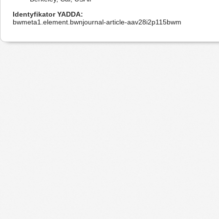
Identyfikator YADDA
bwmeta1.element.bwnjournal-article-aav28i2p115bwm