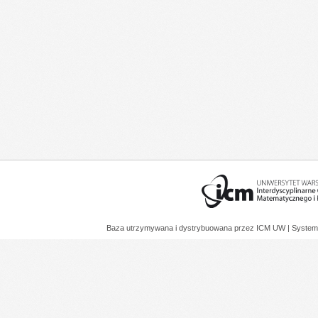
Baza utrzymywana i dystrybuowana przez
ICM UW
| System