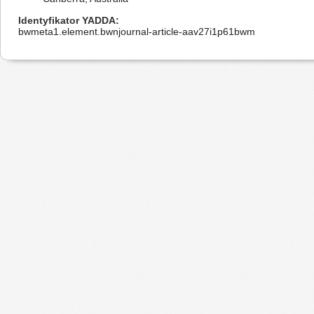
Identyfikator YADDA
bwmeta1.element.bwnjournal-article-aav27i1p61bwm