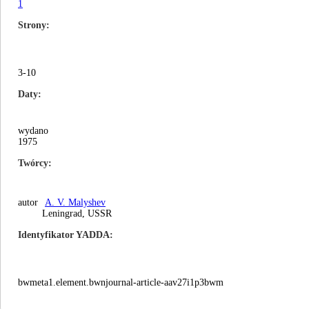
1
Strony
3-10
Daty
wydano
1975
Twórcy
autor
A. V. Malyshev
Leningrad, USSR
Identyfikator YADDA
bwmeta1.element.bwnjournal-article-aav27i1p3bwm