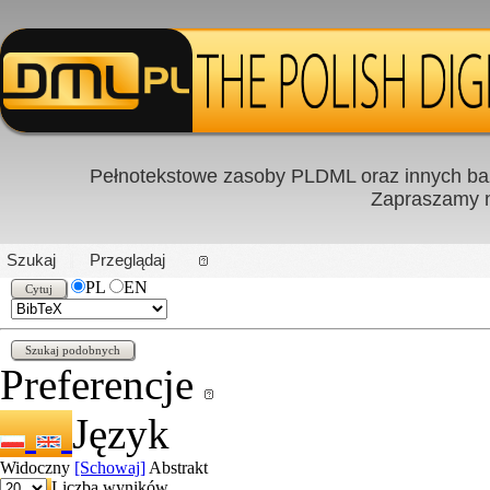
Pełnotekstowe zasoby PLDML oraz innych baz
Zapraszamy
PL
|
EN
Szukaj
Przeglądaj
PL
EN
Preferencje
Język
Widoczny
[Schowaj]
Abstrakt
Liczba wyników