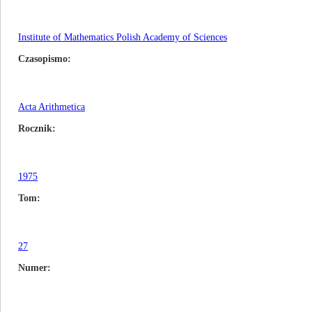
Institute of Mathematics Polish Academy of Sciences
Czasopismo
Acta Arithmetica
Rocznik
1975
Tom
27
Numer