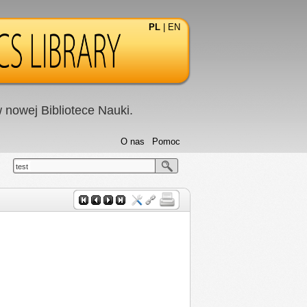
PL
|
EN
nowej Bibliotece Nauki.
O nas
Pomoc
test