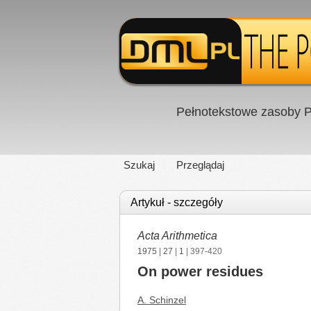
Pełnotekstowe zasoby P
Szukaj
Przeglądaj
Artykuł - szczegóły
Acta Arithmetica
1975
|
27
|
1
| 397-420
On power residues
A. Schinzel