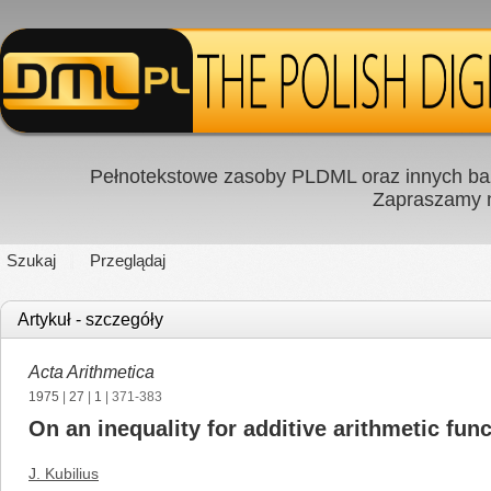
Pełnotekstowe zasoby PLDML oraz innych baz
Zapraszamy
Szukaj
Przeglądaj
Artykuł - szczegóły
Acta Arithmetica
1975
|
27
|
1
| 371-383
On an inequality for additive arithmetic fun
J. Kubilius