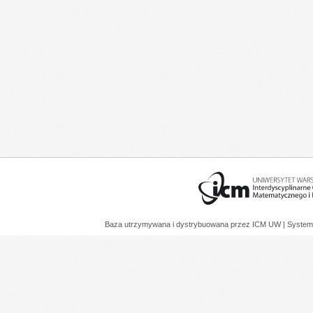
Baza utrzymywana i dystrybuowana przez
ICM UW
| System