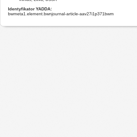
Identyfikator YADDA
bwmeta1.element.bwnjournal-article-aav27i1p371bwm