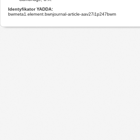
Identyfikator YADDA
bwmeta1.element.bwnjournal-article-aav27i1p247bwm