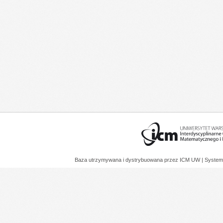
Baza utrzymywana i dystrybuowana przez
ICM UW
| System