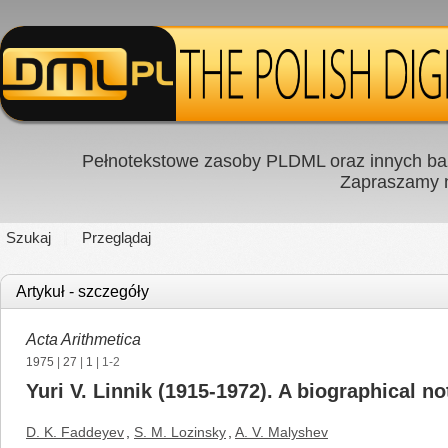
Pełnotekstowe zasoby PLDML oraz innych baz
Zapraszamy
Szukaj
Przeglądaj
Artykuł - szczegóły
Acta Arithmetica
1975
|
27
|
1
| 1-2
Yuri V. Linnik (1915-1972). A biographical no
D. K. Faddeyev
,
S. M. Lozinsky
,
A. V. Malyshev