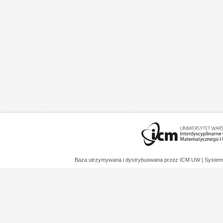
Baza utrzymywana i dystrybuowana przez
ICM UW
| System