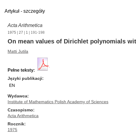
Artykuł - szczegóły
Acta Arithmetica
1975
|
27
|
1
| 191-198
On mean values of Dirichlet polynomials wit
Matti Jutila
Pełne teksty:
Języki publikacji
EN
Wydawca
Institute of Mathematics Polish Academy of Sciences
Czasopismo
Acta Arithmetica
Rocznik
1975