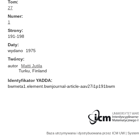
Tom
27
Numer
1
Strony
191-198
Daty
wydano
1975
Twórcy
autor
Matti Jutila
Turku, Finland
Identyfikator YADDA
bwmeta1.element.bwnjournal-article-aav27i1p191bwm
Baza utrzymywana i dystrybuowana przez
ICM UW
| System