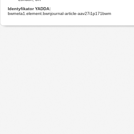
Identyfikator YADDA
bwmeta1.element.bwnjournal-article-aav27i1p171bwm