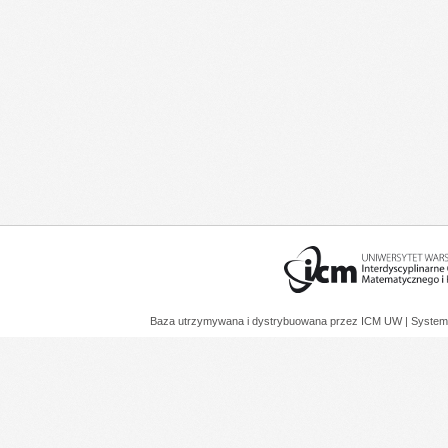
Baza utrzymywana i dystrybuowana przez
ICM UW
| System