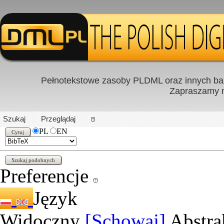
Pełnotekstowe zasoby PLDML oraz innych baz
Zapraszamy
PL
|
EN
Szukaj
Przeglądaj
PL
EN
Preferencje
Język
Widoczny
[Schowaj]
Abstra