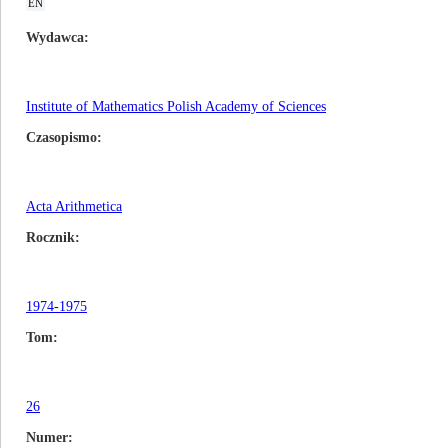
EN
Wydawca
Institute of Mathematics Polish Academy of Sciences
Czasopismo
Acta Arithmetica
Rocznik
1974-1975
Tom
26
Numer