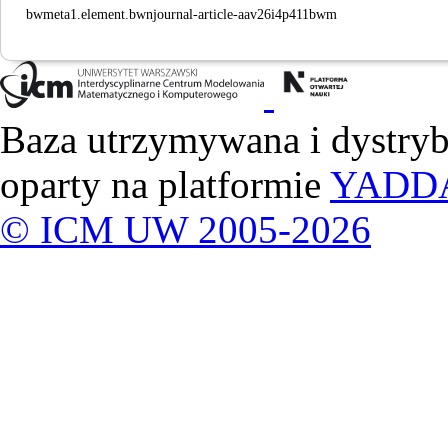
bwmeta1.element.bwnjournal-article-aav26i4p411bwm
Baza utrzymywana i dystry
oparty na platformie
YADD
© ICM UW 2005-2026