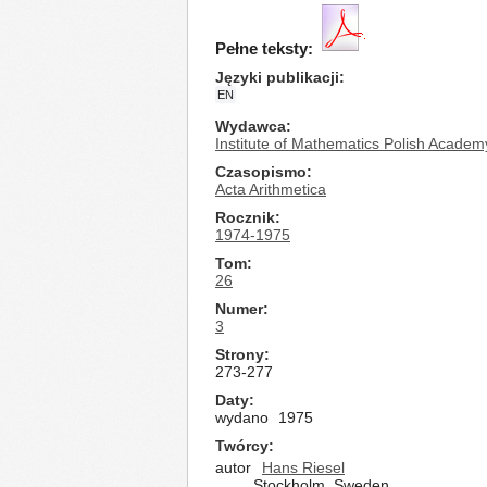
Pełne teksty:
Języki publikacji
EN
Wydawca
Institute of Mathematics Polish Academ
Czasopismo
Acta Arithmetica
Rocznik
1974-1975
Tom
26
Numer
3
Strony
273-277
Daty
wydano
1975
Twórcy
autor
Hans Riesel
Stockholm, Sweden