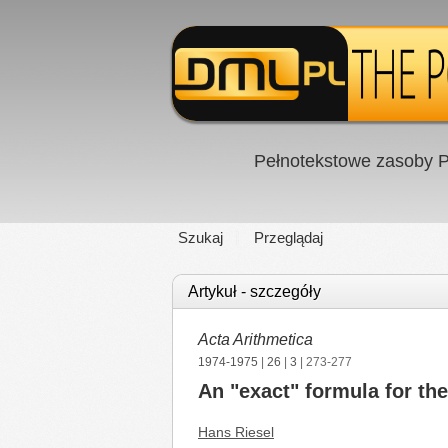
Pełnotekstowe zasoby P
Szukaj
Przeglądaj
Artykuł - szczegóły
Acta Arithmetica
1974-1975
|
26
|
3
| 273-277
An "exact" formula for th
Hans Riesel