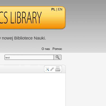
PL
|
EN
nowej Bibliotece Nauki.
O nas
Pomoc
test