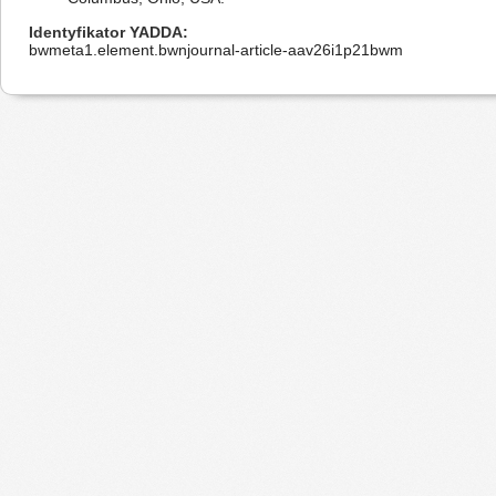
Identyfikator YADDA
bwmeta1.element.bwnjournal-article-aav26i1p21bwm