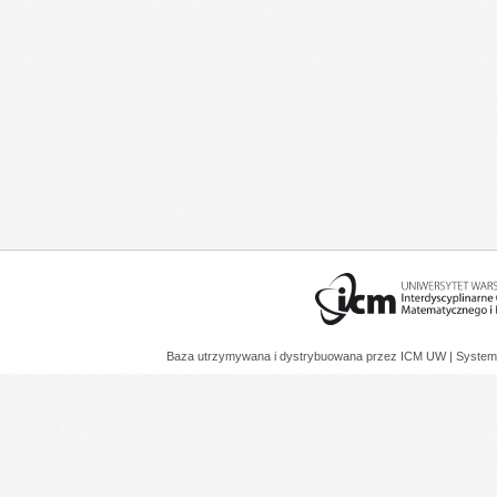
Baza utrzymywana i dystrybuowana przez
ICM UW
| System