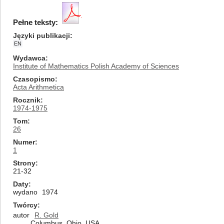
Pełne teksty:
Języki publikacji
EN
Wydawca
Institute of Mathematics Polish Academy of Sciences
Czasopismo
Acta Arithmetica
Rocznik
1974-1975
Tom
26
Numer
1
Strony
21-32
Daty
wydano
1974
Twórcy
autor
R. Gold
Columbus, Ohio, USA.