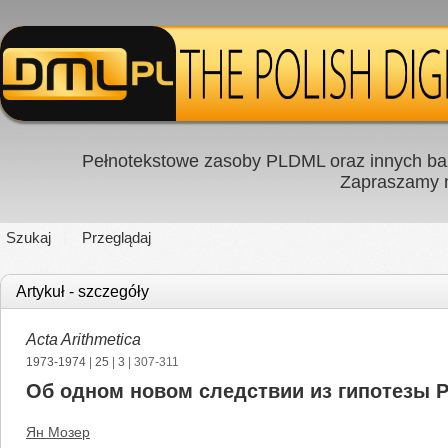
Pełnotekstowe zasoby PLDML oraz innych baz
Zapraszamy
Szukaj
Przeglądaj
Artykuł - szczegóły
Acta Arithmetica
1973-1974
|
25
|
3
| 307-311
Об одном новом следствии из гипотезы 
Ян Мозер