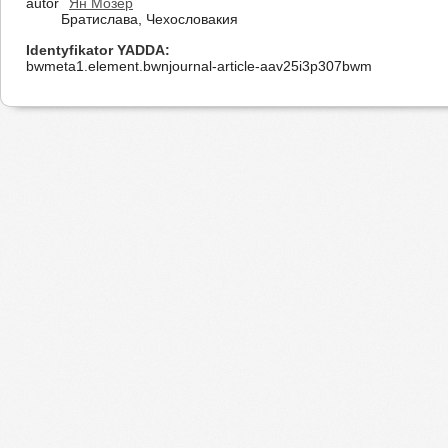
autor
Ян Мозер
Братислава, Чехословакия
Identyfikator YADDA
bwmeta1.element.bwnjournal-article-aav25i3p307bwm