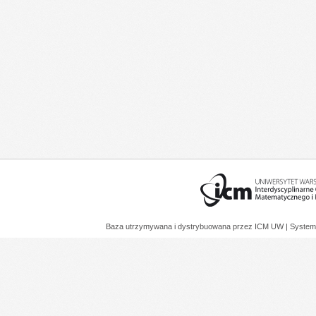
Baza utrzymywana i dystrybuowana przez
ICM UW
| System