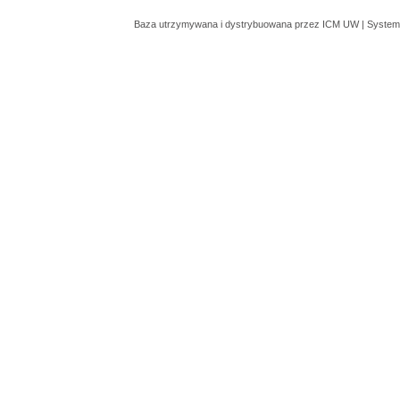
Baza utrzymywana i dystrybuowana przez
ICM UW
| System