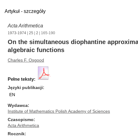
Artykuł - szczegóły
Acta Arithmetica
1973-1974
|
25
|
2
| 165-190
On the simultaneous diophantine approximat
algebraic functions
Charles F. Osgood
Pełne teksty:
Języki publikacji
EN
Wydawca
Institute of Mathematics Polish Academy of Sciences
Czasopismo
Acta Arithmetica
Rocznik