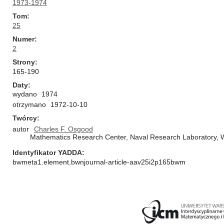
1973-1974
Tom
25
Numer
2
Strony
165-190
Daty
wydano
1974
otrzymano
1972-10-10
Twórcy
autor
Charles F. Osgood
Mathematics Research Center, Naval Research Laboratory, 
Identyfikator YADDA
bwmeta1.element.bwnjournal-article-aav25i2p165bwm