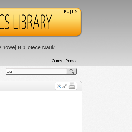
PL
|
EN
nowej Bibliotece Nauki.
O nas
Pomoc
test