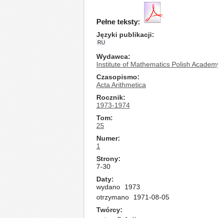
Pełne teksty:
Języki publikacji
RU
Wydawca
Institute of Mathematics Polish Academ
Czasopismo
Acta Arithmetica
Rocznik
1973-1974
Tom
25
Numer
1
Strony
7-30
Daty
wydano
1973
otrzymano
1971-08-05
Twórcy