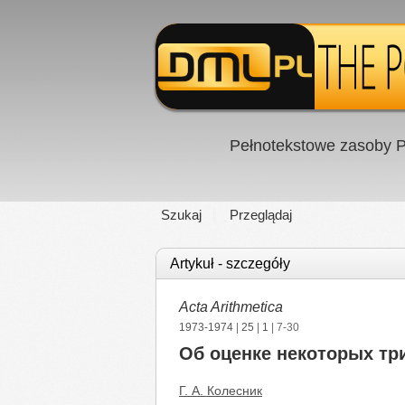
Pełnotekstowe zasoby P
Szukaj
Przeglądaj
Artykuł - szczegóły
Acta Arithmetica
1973-1974
|
25
|
1
| 7-30
Об оценке некоторых тр
Г. А. Колесник