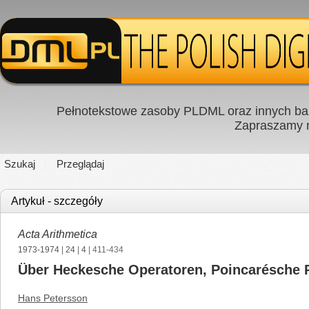
Pełnotekstowe zasoby PLDML oraz innych baz
Zapraszamy
Szukaj
Przeglądaj
Artykuł - szczegóły
Acta Arithmetica
1973-1974
|
24
|
4
| 411-434
Über Heckesche Operatoren, Poincarésche R
Hans Petersson