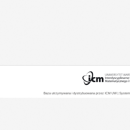
Baza utrzymywana i dystrybuowana przez
ICM UW
| System