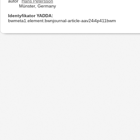
autor
Hans Petersson
Münster, Germany
Identyfikator YADDA
bwmeta1.element.bwnjournal-article-aav24i4p411bwm