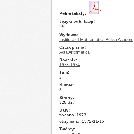
Pełne teksty:
Języki publikacji
EN
Wydawca
Institute of Mathematics Polish Academ
Czasopismo
Acta Arithmetica
Rocznik
1973-1974
Tom
24
Numer
3
Strony
325-327
Daty
wydano
1973
otrzymano
1972-11-15
Twórcy