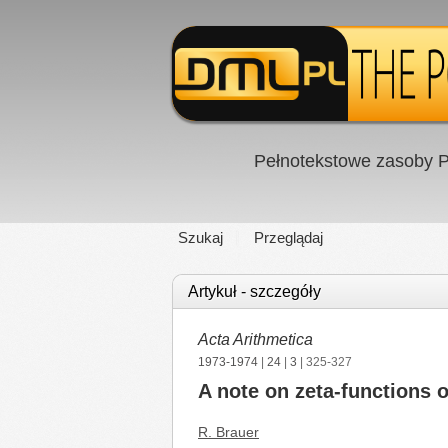
Pełnotekstowe zasoby P
Szukaj
Przeglądaj
Artykuł - szczegóły
Acta Arithmetica
1973-1974
|
24
|
3
| 325-327
A note on zeta-functions o
R. Brauer