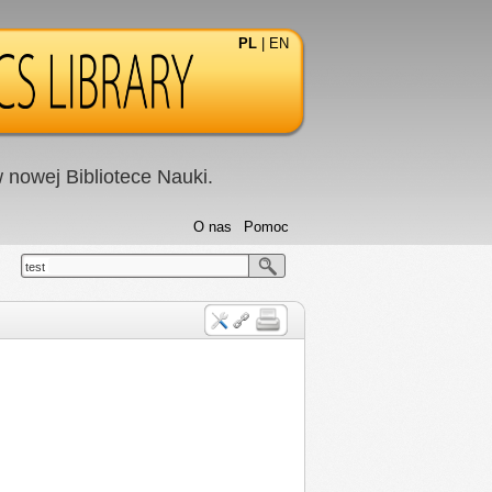
PL
|
EN
nowej Bibliotece Nauki.
O nas
Pomoc
test