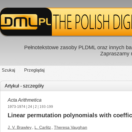
Pełnotekstowe zasoby PLDML oraz innych baz
Zapraszamy
Szukaj
Przeglądaj
Artykuł - szczegóły
Acta Arithmetica
1973-1974
|
24
|
2
| 193-199
Linear permutation polynomials with coeffici
J. V. Brawley
,
L. Carlitz
,
Theresa Vaughan