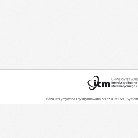
Baza utrzymywana i dystrybuowana przez
ICM UW
| System