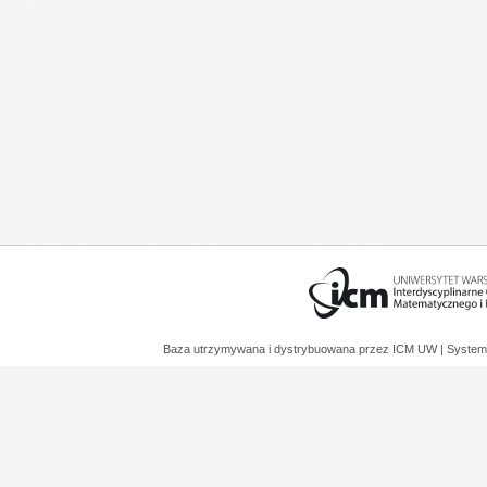
Baza utrzymywana i dystrybuowana przez
ICM UW
| System