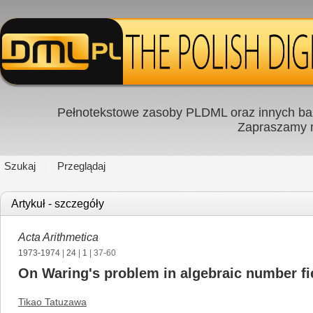
Pełnotekstowe zasoby PLDML oraz innych baz
Zapraszamy
Szukaj
Przeglądaj
Artykuł - szczegóły
Acta Arithmetica
1973-1974
|
24
|
1
| 37-60
On Waring's problem in algebraic number fi
Tikao Tatuzawa