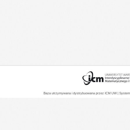
Baza utrzymywana i dystrybuowana przez
ICM UW
| System