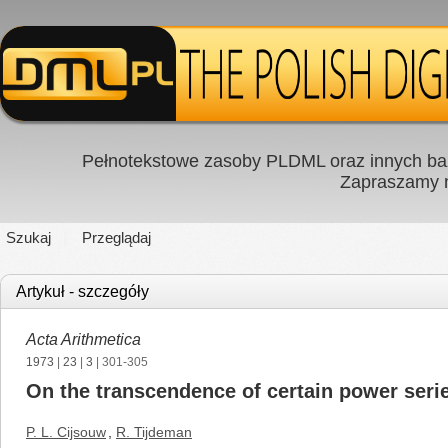
Pełnotekstowe zasoby PLDML oraz innych baz
Zapraszamy
Szukaj
Przeglądaj
Artykuł - szczegóły
Acta Arithmetica
1973
|
23
|
3
| 301-305
On the transcendence of certain power seri
P. L. Cijsouw
,
R. Tijdeman