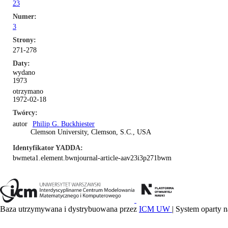
23
Numer
3
Strony
271-278
Daty
wydano
1973
otrzymano
1972-02-18
Twórcy
autor
Philip G. Buckhiester
Clemson University, Clemson, S.C., USA
Identyfikator YADDA
bwmeta1.element.bwnjournal-article-aav23i3p271bwm
Baza utrzymywana i dystrybuowana przez
ICM UW
| System oparty n