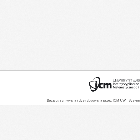
Baza utrzymywana i dystrybuowana przez
ICM UW
| System