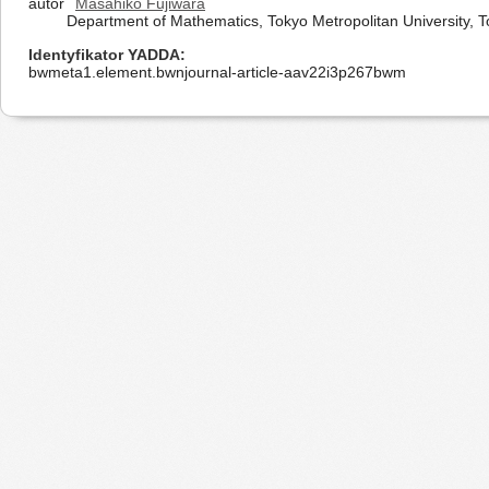
autor
Masahiko Fujiwara
Department of Mathematics, Tokyo Metropolitan University, 
Identyfikator YADDA
bwmeta1.element.bwnjournal-article-aav22i3p267bwm