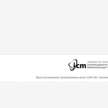
Baza utrzymywana i dystrybuowana przez
ICM UW
| System