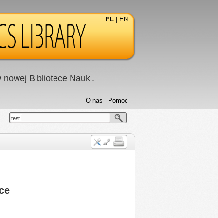
PL
|
EN
nowej Bibliotece Nauki.
O nas
Pomoc
test
nce