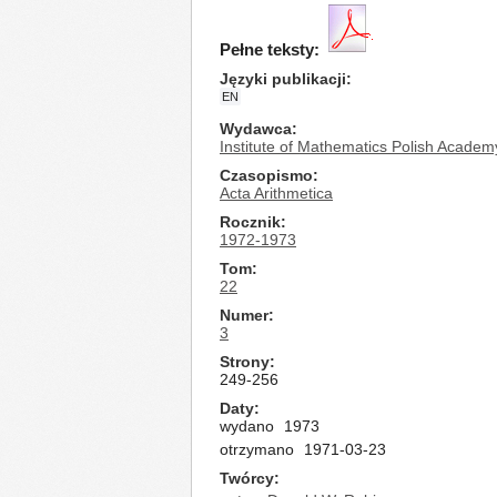
Pełne teksty:
Języki publikacji
EN
Wydawca
Institute of Mathematics Polish Academ
Czasopismo
Acta Arithmetica
Rocznik
1972-1973
Tom
22
Numer
3
Strony
249-256
Daty
wydano
1973
otrzymano
1971-03-23
Twórcy