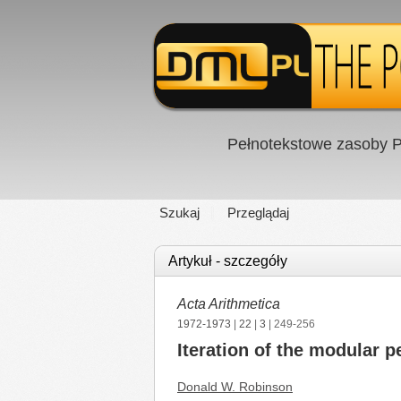
Pełnotekstowe zasoby P
Szukaj
Przeglądaj
Artykuł - szczegóły
Acta Arithmetica
1972-1973
|
22
|
3
| 249-256
Iteration of the modular p
Donald W. Robinson